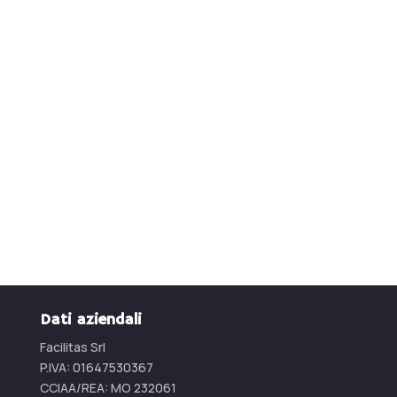
Produttore di arredi
industriali in acciaio
inox
Contattaci per un preventivo
CONTATTACI
Dati aziendali
Facilitas Srl
P.IVA: 01647530367
CCIAA/REA:
MO 232061