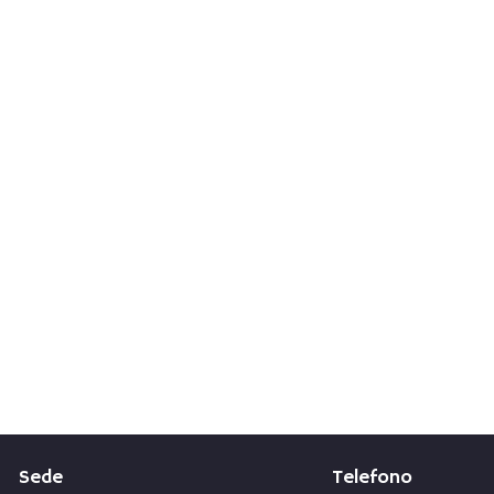
i arredi
n acciaio
ivo
Sede
Telefono