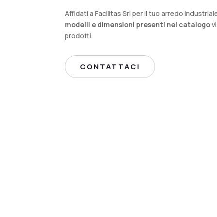
Affidati a Facilitas Srl per il tuo arredo industrial
modelli e dimensioni presenti nel catalogo
vi
prodotti.
CONTATTACI
Da 50 anni, il nostro
impegno per le aziende