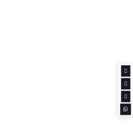



