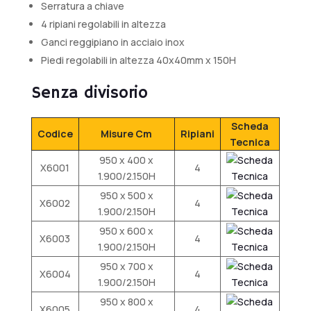
Serratura a chiave
4 ripiani regolabili in altezza
Ganci reggipiano in acciaio inox
Piedi regolabili in altezza 40x40mm x 150H
Senza divisorio
Scheda
Codice
Misure Cm
Ripiani
Tecnica
950 x 400 x
X6001
4
1.900/2.150H
950 x 500 x
X6002
4
1.900/2.150H
950 x 600 x
X6003
4
1.900/2.150H
950 x 700 x
X6004
4
1.900/2.150H
950 x 800 x
X6005
4