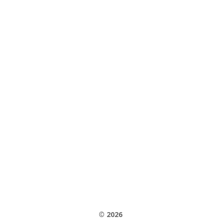
Telefono
+39 059 530570
Email
facilitas@facilitas.it
© 2026