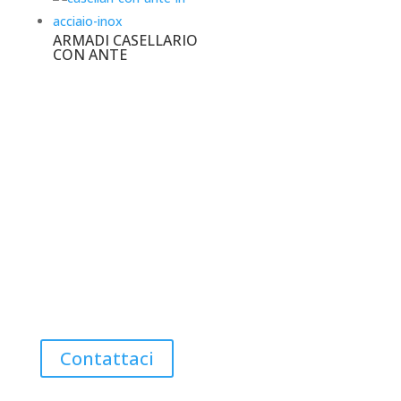
ARMADI CASELLARIO
CON ANTE
Produttore di arredi industriali in
acciaio inox
Contattaci per un preventivo
Contattaci