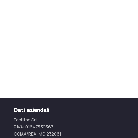
Produttore di arredi
industriali in acciaio
inox
Contattaci per un preventivo
CONTATTACI
Dati aziendali
Facilitas Srl
P.IVA: 01647530367
CCIAA/REA:
MO 232061