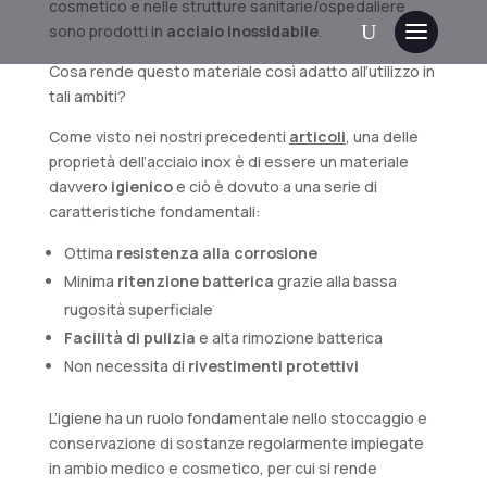
cosmetico e nelle strutture sanitarie/ospedaliere
sono prodotti in
acciaio inossidabile
.
Cosa rende questo materiale così adatto all’utilizzo in
tali ambiti?
Come visto nei nostri precedenti
articoli
, una delle
proprietà dell’acciaio inox è di essere un materiale
davvero
igienico
e ciò è dovuto a una serie di
caratteristiche fondamentali:
Ottima
resistenza alla corrosione
Minima
ritenzione batterica
grazie alla bassa
rugosità superficiale
Facilità di pulizia
e alta rimozione batterica
Non necessita di
rivestimenti protettivi
L’igiene ha un ruolo fondamentale nello stoccaggio e
conservazione di sostanze regolarmente impiegate
in ambio medico e cosmetico, per cui si rende