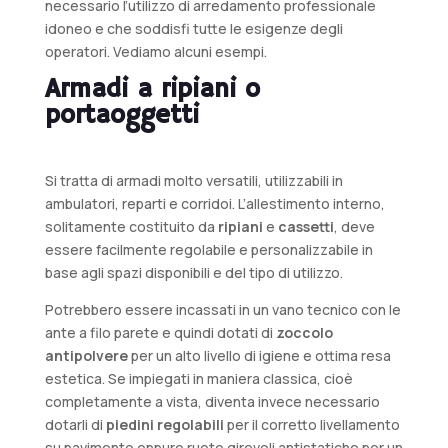
necessario l’utilizzo di arredamento professionale
idoneo e che soddisfi tutte le esigenze degli
operatori. Vediamo alcuni esempi.
Armadi a ripiani o
portaoggetti
Si tratta di armadi molto versatili, utilizzabili in
ambulatori, reparti e corridoi. L’allestimento interno,
solitamente costituito da
ripiani
e
cassetti
, deve
essere facilmente regolabile e personalizzabile in
base agli spazi disponibili e del tipo di utilizzo.
Potrebbero essere incassati in un vano tecnico con le
ante a filo parete e quindi dotati di
zoccolo
antipolvere
per un alto livello di igiene e ottima resa
estetica. Se impiegati in maniera classica, cioè
completamente a vista, diventa invece necessario
dotarli di
piedini regolabili
per il corretto livellamento
su pavimento oppure ruote girevoli antistatiche per un