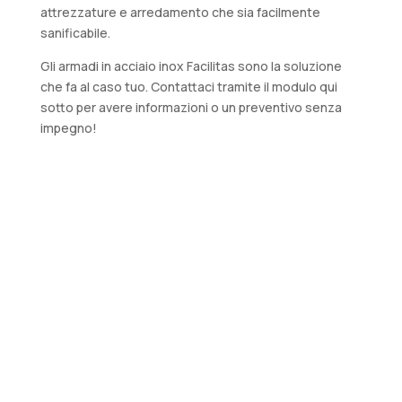
attrezzature e arredamento che sia facilmente
sanificabile.
Gli armadi in acciaio inox Facilitas sono la soluzione
che fa al caso tuo. Contattaci tramite il modulo qui
sotto per avere informazioni o un preventivo senza
impegno!
Produttore di arredi
industriali in acciaio
inox
Contattaci per un preventivo