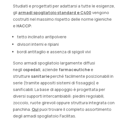
Studiati e progettati per adattarsi a tutte le esigenze,
gli
armadi spogliatoio standard e C400
vengono
costruiti nel massimo rispetto delle norme igieniche
e
HACCP
:
tetto inclinato antipolvere
divisori interni e ripiani
bordi antitaglio e assenza di spigoli vivi
Sono armadi spogliatoio largamente diffusi
negli
ospedali
, aziende
farmaceutiche
e
strutture
sanitarie
perché facilmente posizionabili in
serie (tramite appositi sistemi di fissaggio) e
sanificabili. La base di appoggio è progettata per
diversi supporti intercambiabili: piedini regolabili,
zoccolo, ruote girevoli oppure struttura integrata con
panchina.
Qui
puoi trovare il completo assortimento
degli armadi spogliatoio Facilitas.