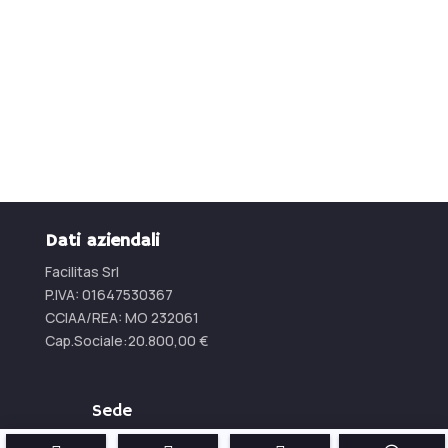
Contattaci per un preventivo
CONTATTACI
Dati aziendali
Facilitas Srl
P.IVA: 01647530367
CCIAA/REA:
MO 232061
Cap.Sociale:
20.800,00
€
Sede
Via Lazio 7 A/B/C 41051 Castelnuovo Rangone