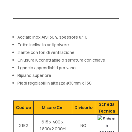
Acciaio inox AISI 304, spessore 8/10
Tetto inclinato antipolvere
2 ante con fori di ventilazione
Chiusura lucchettabile o serratura con chiave
1 gancio appendiabiti per vano
Ripiano superiore
Piedi regolabili in altezza ø38mm x 150H
Scheda
Codice
Misure Cm
Divisorio
Tecnica
615 x 400 x
X1E2
NO
1.800/2.000H