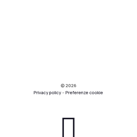
Via Lazio 7 A/B/C 41051 Castelnuovo Rangone
(MO)
Telefono
+39 059 530570
Email
facilitas@facilitas.it
© 2026
Privacy policy
–
Preferenze cookie
