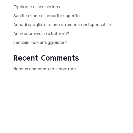
Tipologie di acciaio inox
Sanificazione di armadi e superfici
Armadi spogliatoio: uno strumento indispensabile
Ante scorrevoli o a battenti?
L’acciaio inox arrugginisce?
Recent Comments
Nessun commento da mostrare.
Produttore di arredi industriali in
acciaio inox
Contattaci per un preventivo