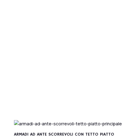
Home
/ Prodotti
Visualizzazione di 1-9 di 35 risultati
ARMADI AD ANTE SCORREVOLI CON TETTO INCLINATO
ARMADI AD ANTE SCORREVOLI CON TETTO PIATTO