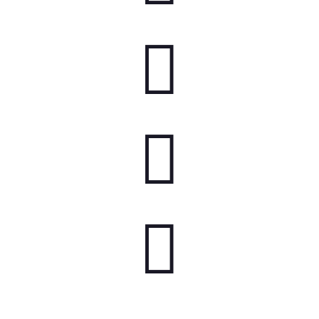


